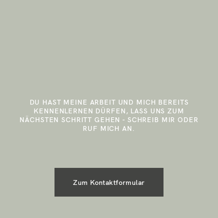
DU HAST MEINE ARBEIT UND MICH BEREITS
KENNENLERNEN DÜRFEN, LASS UNS ZUM
NÄCHSTEN SCHRITT GEHEN - SCHREIB MIR ODER
RUF MICH AN.
Zum Kontaktformular