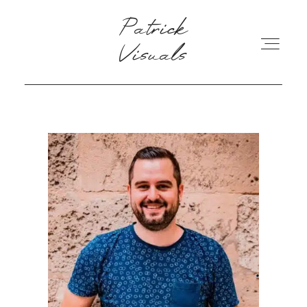
Patrick Visuals
Patrick
Visuals
ÜBER MICH
PREISE
BLOG
FAQ
KONTAKT