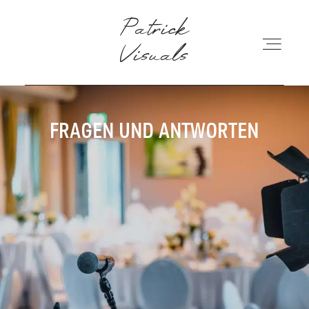
Patrick Visuals
Patrick
Visuals
ÜBER MICH
FRAGEN UND ANTWORTEN
PREISE
BLOG
FAQ
KONTAKT