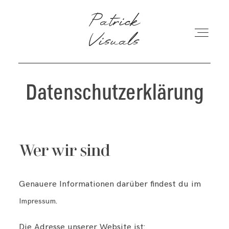
Patrick Visuals
Patrick
Visuals
ÜBER MICH
Datenschutzerklärung
PREISE
BLOG
Wer wir sind
FAQ
Genauere Informationen darüber findest du im
.
Impressum
KONTAKT
Die Adresse unserer Website ist: