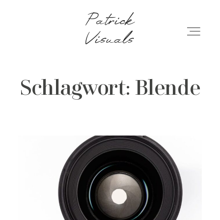
Patrick Visuals
Patrick
Visuals
ÜBER MICH
Schlagwort: Blende
PREISE
BLOG
FAQ
KONTAKT