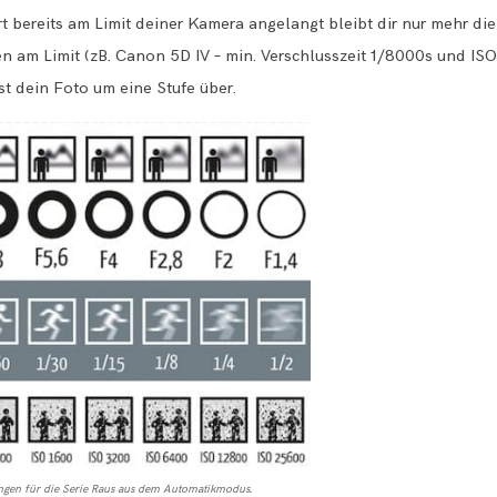
 bereits am Limit deiner Kamera angelangt bleibt dir nur mehr die
ten am Limit (zB. Canon 5D IV – min. Verschlusszeit 1/8000s und IS
st dein Foto um eine Stufe über.
ungen für die Serie Raus aus dem Automatikmodus.