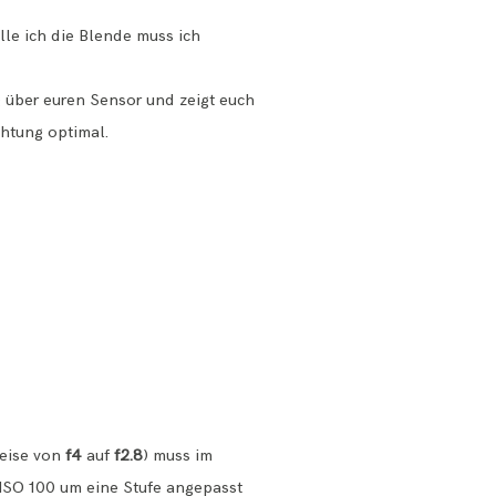
lle ich die Blende muss ich
g über euren Sensor und zeigt euch
chtung optimal.
weise von
f4
auf
f2.8
) muss im
 ISO 100 um eine Stufe angepasst