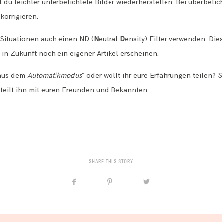
du leichter unterbelichtete Bilder wiederherstellen. Bei überbeli
korrigieren.
 Situationen auch einen ND (
N
eutral
D
ensity) Filter verwenden. Die
r in Zukunft noch ein eigener Artikel erscheinen.
 aus dem
Automatikmodus
” oder wollt ihr eure Erfahrungen teilen? 
teilt ihn mit euren Freunden und Bekannten.
SHARE THIS STORY